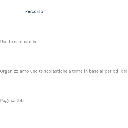
Vai
al
Percorso
contenuto
Uscite scolastiche
Organizziamo uscite scolastiche a tema in base ai periodi dell’
Ragusa Ibla